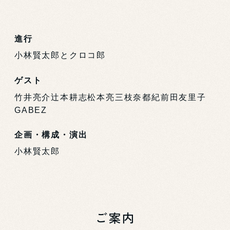
進行
小林賢太郎とクロコ郎
ゲスト
竹井亮介
辻本耕志
松本亮
三枝奈都紀
前田友里子
GABEZ
企画・構成・演出
小林賢太郎
ご案内