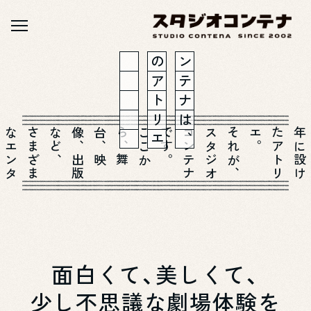
。
賢
ジ
太
オ
郎
コ
の
ン
ア
テ
ト
ナ
リ
は
さ
ま
ざ
ま
な
エ
ン
タ
ー
テ
イ
ン
メ
ン
ト
作
品
、
こ
こ
か
ら
、
舞
台
、
映
像
、
出
版
な
ど
。
そ
れ
が
、
ス
タ
ジ
オ
コ
ン
テ
ナ
で
す
。
エ
、
面白くて、美しくて、
少し不思議な劇場体験を